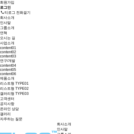
회원가입
로그인
티로그 전화걸기
회사소개
인사말
그룹소개
연혁
오시는 길
사업소개
content01
content02
content03
연구/개발
content04
content05
content06
제품소개
리스트형 TYPE01
리스트형 TYPE02
갤러리형 TYPE03
고객센터
공지사항
온라인 상담
갤러리
자주하는 질문
회사소개
인사말