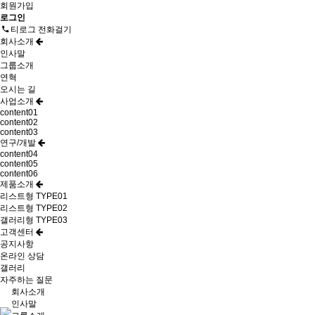
회원가입
로그인
티로그 전화걸기
회사소개
인사말
그룹소개
연혁
오시는 길
사업소개
content01
content02
content03
연구/개발
content04
content05
content06
제품소개
리스트형 TYPE01
리스트형 TYPE02
갤러리형 TYPE03
고객센터
공지사항
온라인 상담
갤러리
자주하는 질문
회사소개
인사말