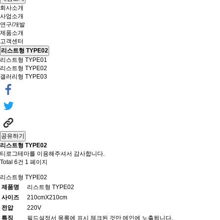
회사소개
사업소개
연구/개발
제품소개
고객센터
리스트형 TYPE02
리스트형 TYPE01
리스트형 TYPE02
갤러리형 TYPE03
공유하기
리스트형 TYPE02
티로그테마를 이용해주셔서 감사합니다.
Total 6건
1 페이지
리스트형 TYPE02
제품명
리스트형 TYPE02
사이즈
210cmX210cm
전압
220V
특징
필드설정서 목록에 표시 체크된 것만 메인에 노출됩니다.