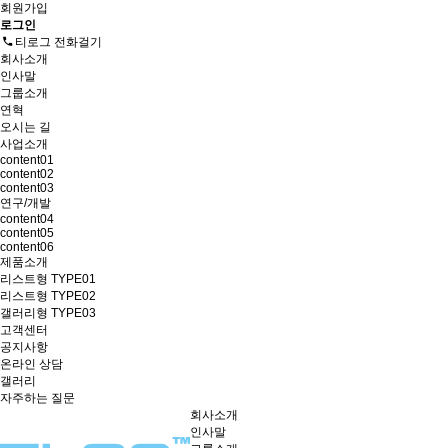
회원가입
로그인
티로그 전화걸기
회사소개
인사말
그룹소개
연혁
오시는 길
사업소개
content01
content02
content03
연구/개발
content04
content05
content06
제품소개
리스트형 TYPE01
리스트형 TYPE02
갤러리형 TYPE03
고객센터
공지사항
온라인 상담
갤러리
자주하는 질문
회사소개
인사말