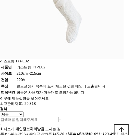
리스트형 TYPE02
제품명
리스트형 TYPE02
사이즈
210cm~215cm
전압
220V
특징
필드설정서 목록에 표시 체크된 것만 메인에 노출됩니다
항목변경
항목은 사용자가 마음대로 조정가능합니다.
이곳에 제품설명을 넣어주세요
최고관리자
01-29
318
검색
arrow_upward
회사소개
개인정보처리방침
오시는 길
주소
: 부산광역시 수영구 광안동 145-28
사무실 대표전화
: 051) 123-4567,
팩스
: