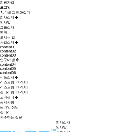
회원가입
로그인
티로그 전화걸기
회사소개
인사말
그룹소개
연혁
오시는 길
사업소개
content01
content02
content03
연구/개발
content04
content05
content06
제품소개
리스트형 TYPE01
리스트형 TYPE02
갤러리형 TYPE03
고객센터
공지사항
온라인 상담
갤러리
자주하는 질문
회사소개
인사말