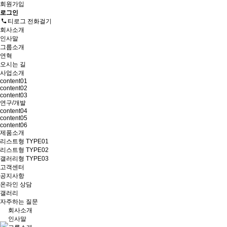
회원가입
로그인
티로그 전화걸기
회사소개
인사말
그룹소개
연혁
오시는 길
사업소개
content01
content02
content03
연구/개발
content04
content05
content06
제품소개
리스트형 TYPE01
리스트형 TYPE02
갤러리형 TYPE03
고객센터
공지사항
온라인 상담
갤러리
자주하는 질문
회사소개
인사말