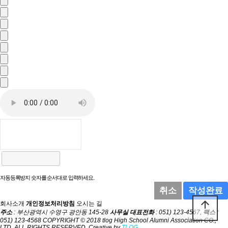
자동등록방지 숫자를 순서대로 입력하세요.
취소
작성완료
arrow_upward
회사소개
개인정보처리방침
오시는 길
주소
: 부산광역시 수영구 광안동 145-28
사무실 대표전화
: 051) 123-4567,
팩스
:
051) 123-4568
COPYRIGHT © 2018 tlog High School Alumni Association CO.,
LTD. ALL RIGHTS RESERVED. Creative by
TLOG