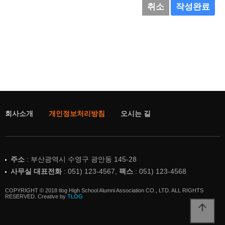
취소
작성완료
회사소개
개인정보처리방침
오시는 길
주소
: 부산광역시 수영구 광안동 145-28
사무실 대표전화
: 051) 123-4567,
팩스
: 051) 123-4568
COPYRIGHT © 2018 tlog High School Alumni Association CO., LTD. ALL RIGHTS
RESERVED. Creative by
TLOG
arrow_upward