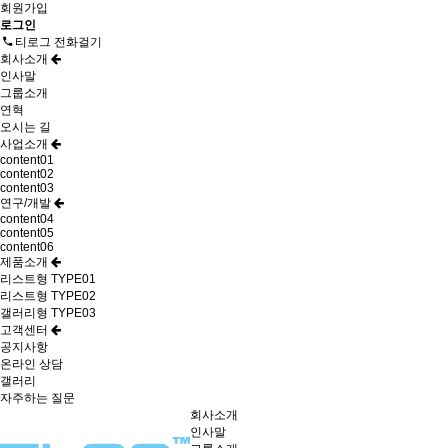
회원가입
로그인
티로그 전화걸기
회사소개
인사말
그룹소개
연혁
오시는 길
사업소개
content01
content02
content03
연구/개발
content04
content05
content06
제품소개
리스트형 TYPE01
리스트형 TYPE02
갤러리형 TYPE03
고객센터
공지사항
온라인 상담
갤러리
자주하는 질문
회사소개
인사말